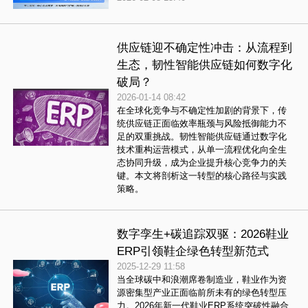
供应链迎不确定性冲击：从流程到
生态，韧性智能供应链如何数字化
破局？
2026-01-14 08:42
在全球化竞争与不确定性加剧的背景下，传
统供应链正面临效率瓶颈与风险抵御能力不
足的双重挑战。韧性智能供应链通过数字化
技术重构运营模式，从单一流程优化向全生
态协同升级，成为企业提升核心竞争力的关
键。本文将剖析这一转型的核心路径与实践
策略。
数字孪生+碳追踪双驱：2026鞋业
ERP引领鞋企绿色转型新范式
2025-12-29 11:58
当全球碳中和浪潮席卷制造业，鞋业作为资
源密集型产业正面临前所未有的绿色转型压
力。2026年新一代鞋业ERP系统突破性融合